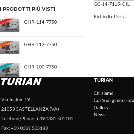
GC-14-7115-OIL
I PRODOTTI PIÙ VISTI
Richiedi offerta
GHR-114-7750
GHR-112-7750
GHR-100-7750
TURIAN
Chi siamo
Via Jucker, 19
Cos'è un giunto rot
Gallery
21053 CASTELLANZA (VA)
News
Telefono/Phone: +39 0331 501101
Fax: +39 0331 505189