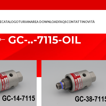
E
CATALOGO
TURIAN
AREA DOWNLOAD
FAQS
CONTATTI
NOVITÀ
GC-..-7115-OIL
-..-7115-OIL
Show
9