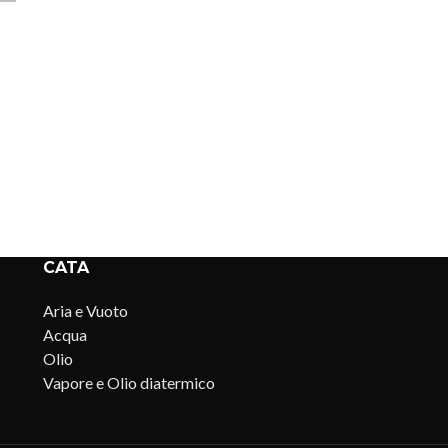
CATA
Aria e Vuoto
Acqua
Olio
Vapore e Olio diatermico