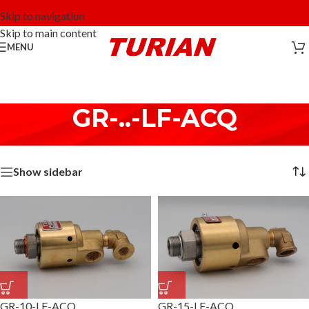
Skip to navigation
Skip to main content
MENU
GR-..-LF-ACQ
Home
/
Acqua - Water
/
GR-..-LF-ACQ
Visualizzazione di 8 risultati
Show sidebar
GR-10-LF-ACQ
GR-15-LF-ACQ