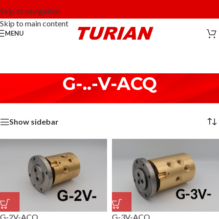
Skip to navigation
Skip to main content
MENU
G-..-V-ACQ
Home
/
Acqua - Water
/
G-..-V-ACQ
Visualizzazione di 12 risultati
Show sidebar
G-2V-ACQ
G-3V-ACQ