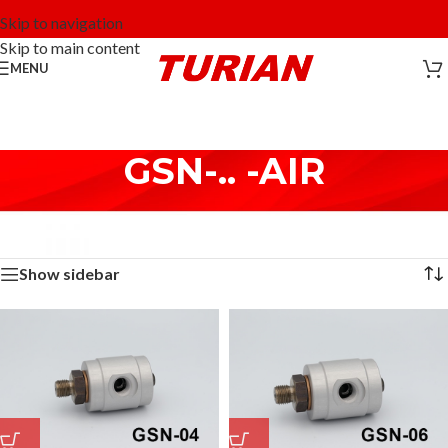
Skip to navigation
Skip to main content
MENU
GSN-.. -AIR
Home
/
Aria e Vuoto - Air & Vacuum
/
GSN-.. -AIR
Visualizzazione di 8 risultati
Show sidebar